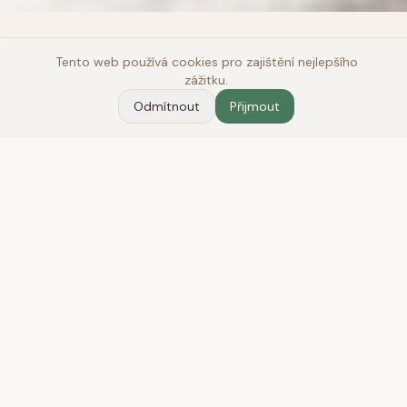
Tento web používá cookies pro zajištění nejlepšího
zážitku.
Odmítnout
Přijmout
O MNĚ
Jsem tu, abych vás podpořila
na vaší cestě
Jsem psycholožka a psychoterapeutka. Na
našich sezeních Vás nebudu soudit ani
poučovat.
Vše, co mi sdělíte, zůstane důvěrné — bez
Vašeho souhlasu nikomu nic neprozradím,
včetně rodinných příslušníků nebo institucí.