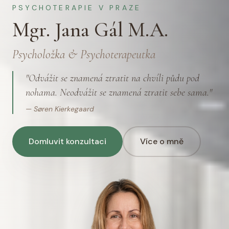
PSYCHOTERAPIE V PRAZE
Mgr. Jana Gál M.A.
Psycholožka & Psychoterapeutka
"
Odvážit se znamená ztratit na chvíli půdu pod
nohama. Neodvážit se znamená ztratit sebe sama.
"
—
Søren Kierkegaard
Domluvit konzultaci
Více o mně